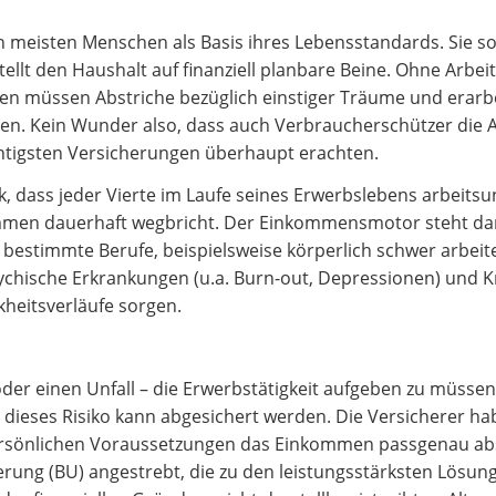
en meisten Menschen als Basis ihres Lebensstandards. Sie so
lt den Haushalt auf finanziell planbare Beine. Ohne Arbeits
müssen Abstriche bezüglich einstiger Träume und erarb
n. Kein Wunder also, dass auch Verbraucherschützer die 
ichtigsten Versicherungen überhaupt erachten.
, dass jeder Vierte im Laufe seines Erwerbslebens arbeitsun
ommen dauerhaft wegbricht. Der Einkommensmotor steht dann
 bestimmte Berufe, beispielsweise körperlich schwer arbei
hische Erkrankungen (u.a. Burn-out, Depressionen) und Kre
heitsverläufe sorgen.
der einen Unfall – die Erwerbstätigkeit aufgeben zu müssen
h dieses Risiko kann abgesichert werden. Die Versicherer ha
 persönlichen Voraussetzungen das Einkommen passgenau ab
erung (BU) angestrebt, die zu den leistungsstärksten Lösung