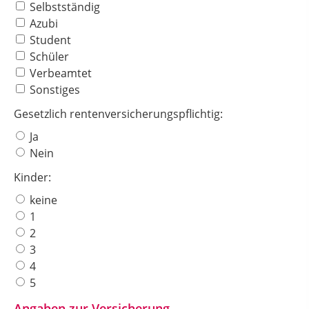
Selbstständig
Azubi
Student
Schüler
Verbeamtet
Sonstiges
Gesetzlich rentenversicherungspflichtig:
Ja
Nein
Kinder:
keine
1
2
3
4
5
Angaben zur Versicherung